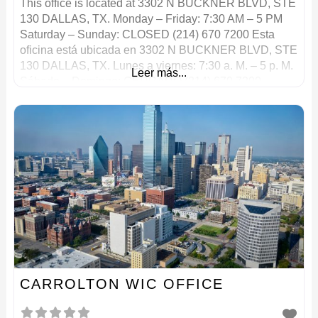
This office is located at 3302 N BUCKNER BLVD, STE
130 DALLAS, TX. Monday – Friday: 7:30 AM – 5 PM
Saturday – Sunday: CLOSED (214) 670 7200 Esta
oficina está ubicada en 3302 N BUCKNER BLVD, STE
130 DALLAS, TX. Lunes a viernes: 7:30 a. M. – 5 p. M.
Leer más...
Sábado – Domingo: CERRADO (214) 670 7200
CARROLTON WIC OFFICE