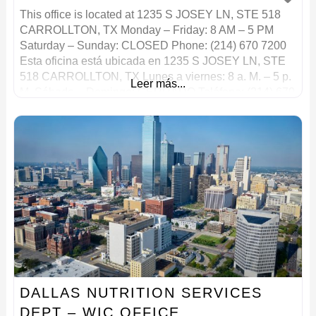
This office is located at 1235 S JOSEY LN, STE 518
CARROLLTON, TX Monday – Friday: 8 AM – 5 PM
Saturday – Sunday: CLOSED Phone: (214) 670 7200
Esta oficina está ubicada en 1235 S JOSEY LN, STE
518 CARROLLTON, TX Lunes a viernes: 8 a. M. – 5 p.
Leer más...
M. Sábado – Domingo: CERRADO Teléfono: (214) 670
DALLAS NUTRITION SERVICES
DEPT – WIC OFFICE