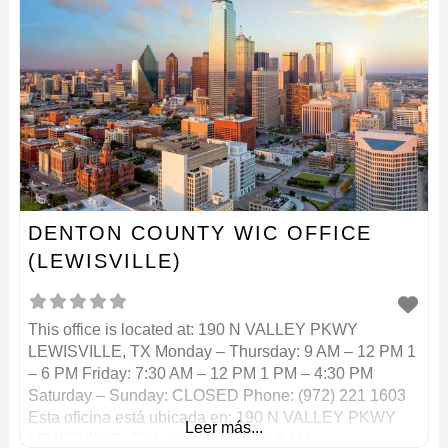
DENTON COUNTY WIC OFFICE
(LEWISVILLE)
This office is located at: 190 N VALLEY PKWY
LEWISVILLE, TX Monday – Thursday: 9 AM – 12 PM 1
– 6 PM Friday: 7:30 AM – 12 PM 1 PM – 4:30 PM
Saturday – Sunday: CLOSED Phone: (972) 221 1603
Esta oficina está ubicada en: 190 N VALLEY PKWY
Leer más...
LEWISVILLE, TX Lunes – Jueves: 9 AM –