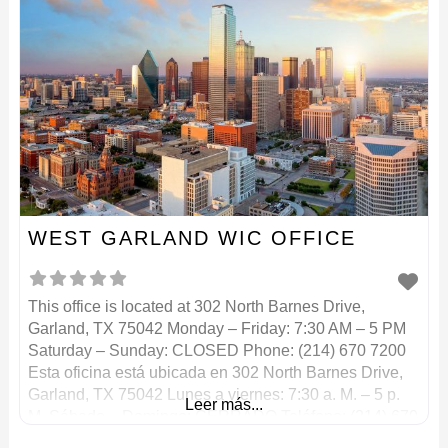
WEST GARLAND WIC OFFICE
This office is located at 302 North Barnes Drive,
Garland, TX 75042 Monday – Friday: 7:30 AM – 5 PM
Saturday – Sunday: CLOSED Phone: (214) 670 7200
Esta oficina está ubicada en 302 North Barnes Drive,
Garland, TX 75042 Lunes a viernes: 7:30 a. M. – 5 p.
Leer más...
M. Sábado – Domingo: CERRADO Teléfono: (214) 670
7200