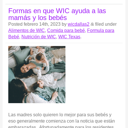
Formas en que WIC ayuda a las
mamás y los bebés
Posted
febrero 14th, 2023
by
wicdallas2
&
filed under
Alimentos de WIC
,
Comida para bebé
,
Formula para
Bebé
,
Nutrición de WIC
,
WIC Texas
.
Las madres solo quieren lo mejor para sus bebés y
eso generalmente comienza con la noticia que están
embarazadas. Afortunadamente para los residentes