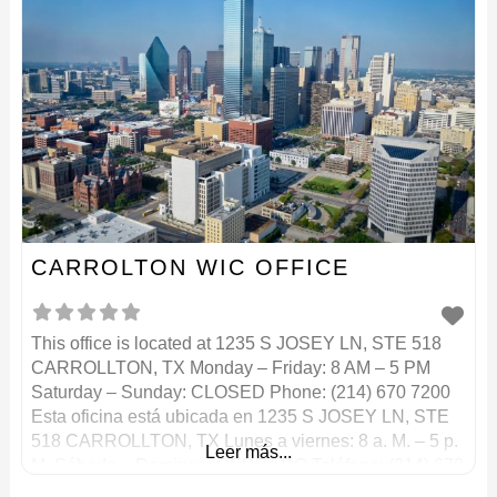
CARROLTON WIC OFFICE
This office is located at 1235 S JOSEY LN, STE 518
CARROLLTON, TX Monday – Friday: 8 AM – 5 PM
Saturday – Sunday: CLOSED Phone: (214) 670 7200
Esta oficina está ubicada en 1235 S JOSEY LN, STE
518 CARROLLTON, TX Lunes a viernes: 8 a. M. – 5 p.
Leer más...
M. Sábado – Domingo: CERRADO Teléfono: (214) 670