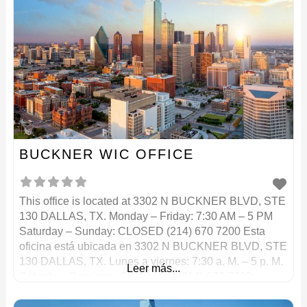
BUCKNER WIC OFFICE
This office is located at 3302 N BUCKNER BLVD, STE
130 DALLAS, TX. Monday – Friday: 7:30 AM – 5 PM
Saturday – Sunday: CLOSED (214) 670 7200 Esta
oficina está ubicada en 3302 N BUCKNER BLVD, STE
130 DALLAS, TX. Lunes a viernes: 7:30 a. M. – 5 p. M.
Leer más...
Sábado – Domingo: CERRADO (214) 670 7200