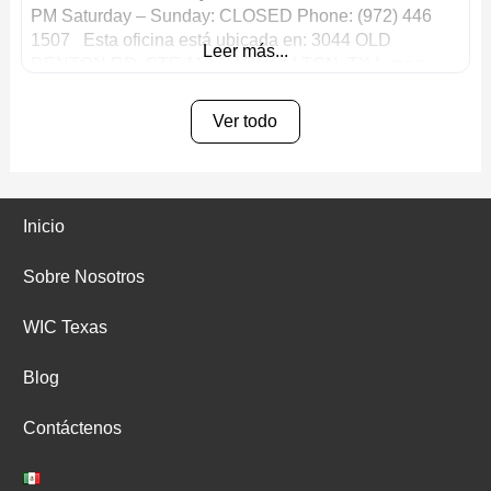
PM Saturday – Sunday: CLOSED Phone: (972) 446
1507 Esta oficina está ubicada en: 3044 OLD
Leer más...
DENTON RD, STE 113 CARROLLTON, TX Lunes –
Ver todo
Inicio
Sobre Nosotros
WIC Texas
Blog
Contáctenos