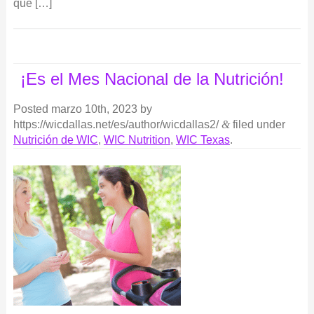
que […]
¡Es el Mes Nacional de la Nutrición!
Posted
marzo 10th, 2023
by
https://wicdallas.net/es/author/wicdallas2/
&
filed under
Nutrición de WIC
,
WIC Nutrition
,
WIC Texas
.