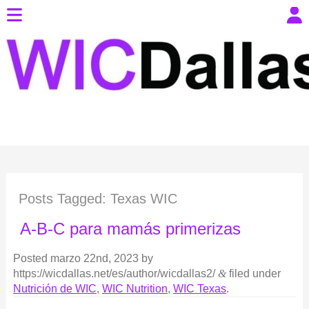
Posts Tagged:
Texas WIC
A-B-C para mamás primerizas
Posted
marzo 22nd, 2023
by
https://wicdallas.net/es/author/wicdallas2/
&
filed under
Nutrición de WIC
,
WIC Nutrition
,
WIC Texas
.