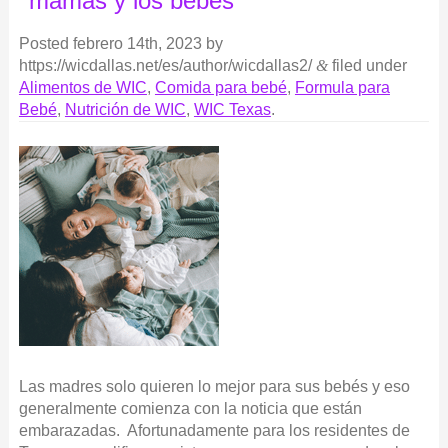
mamás y los bebés
Posted
febrero 14th, 2023
by
https://wicdallas.net/es/author/wicdallas2/
&
filed under
Alimentos de WIC
,
Comida para bebé
,
Formula para
Bebé
,
Nutrición de WIC
,
WIC Texas
.
Las madres solo quieren lo mejor para sus bebés y eso
generalmente comienza con la noticia que están
embarazadas. Afortunadamente para los residentes de