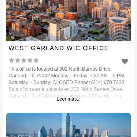
WEST GARLAND WIC OFFICE
This office is located at 302 North Barnes Drive,
Garland, TX 75042 Monday – Friday: 7:30 AM – 5 PM
Saturday – Sunday: CLOSED Phone: (214) 670 7200
Esta oficina está ubicada en 302 North Barnes Drive,
Garland, TX 75042 Lunes a viernes: 7:30 a. M. – 5 p.
Leer más...
M. Sábado – Domingo: CERRADO Teléfono: (214) 670
7200