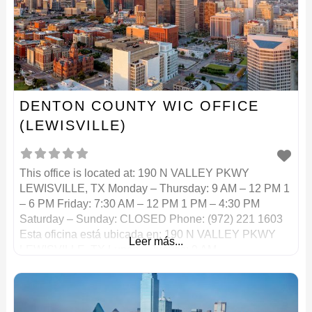
DENTON COUNTY WIC OFFICE
(LEWISVILLE)
This office is located at: 190 N VALLEY PKWY
LEWISVILLE, TX Monday – Thursday: 9 AM – 12 PM 1
– 6 PM Friday: 7:30 AM – 12 PM 1 PM – 4:30 PM
Saturday – Sunday: CLOSED Phone: (972) 221 1603
Esta oficina está ubicada en: 190 N VALLEY PKWY
Leer más...
LEWISVILLE, TX Lunes – Jueves: 9 AM –