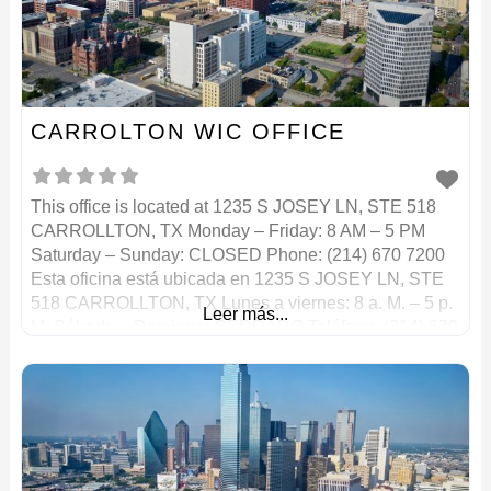
CARROLTON WIC OFFICE
This office is located at 1235 S JOSEY LN, STE 518
CARROLLTON, TX Monday – Friday: 8 AM – 5 PM
Saturday – Sunday: CLOSED Phone: (214) 670 7200
Esta oficina está ubicada en 1235 S JOSEY LN, STE
518 CARROLLTON, TX Lunes a viernes: 8 a. M. – 5 p.
Leer más...
M. Sábado – Domingo: CERRADO Teléfono: (214) 670