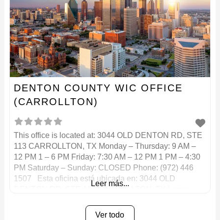
DENTON COUNTY WIC OFFICE
(CARROLLTON)
This office is located at: 3044 OLD DENTON RD, STE
113 CARROLLTON, TX Monday – Thursday: 9 AM –
12 PM 1 – 6 PM Friday: 7:30 AM – 12 PM 1 PM – 4:30
PM Saturday – Sunday: CLOSED Phone: (972) 446
1507 Esta oficina está ubicada en: 3044 OLD
Leer más...
DENTON RD, STE 113 CARROLLTON, TX Lunes –
Ver todo